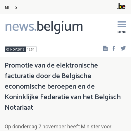
NL
news.
belgium
Main
navigation
MENU
Faceb
Tw
07 NOV 2013
12:51
Promotie van de elektronische
facturatie door de Belgische
economische beroepen en de
Koninklijke Federatie van het Belgisch
Notariaat
Op donderdag 7 november heeft Minister voor