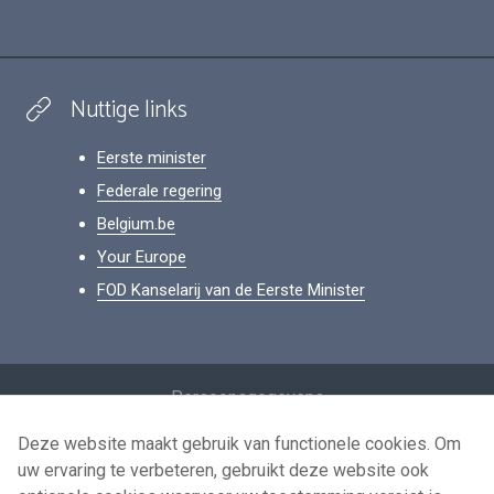
Nuttige links
Eerste minister
Federale regering
Belgium.be
Your Europe
FOD Kanselarij van de Eerste Minister
Footer
Persoonsgegevens
Voorwaarden voor het hergebruik
Deze website maakt gebruik van functionele cookies. Om
uw ervaring te verbeteren, gebruikt deze website ook
Contacteer ons