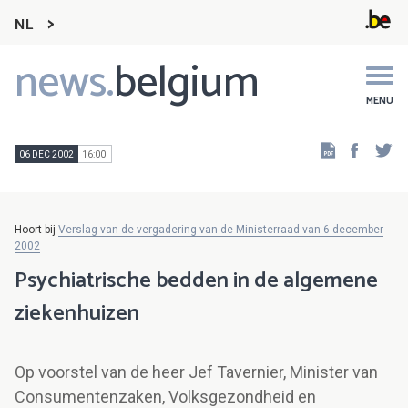
NL
news.
belgium
Main
navigation
MENU
Faceb
Tw
06 DEC 2002
16:00
Hoort bij
Verslag van de vergadering van de Ministerraad van 6 december
2002
Psychiatrische bedden in de algemene
ziekenhuizen
Op voorstel van de heer Jef Tavernier, Minister van
Consumentenzaken, Volksgezondheid en