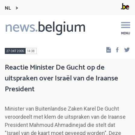
NL
news.
belgium
Main
navigation
MENU
Faceb
Tw
27 OKT 2005
14:38
Reactie Minister De Gucht op de
uitspraken over Israël van de Iraanse
President
Minister van Buitenlandse Zaken Karel De Gucht
veroordeelt met klem de uitspraken van de Iraanse
President Mahmoud Ahmadinejad die stelt dat
"Israel van de kaart moet geveegd worden". Deze