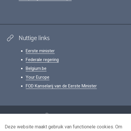
Nuttige links
Eerste minister
Federale regering
Belgium.be
Your Europe
FOD Kanselarij van de Eerste Minister
Footer
Persoonsgegevens
Voorwaarden voor het hergebruik
Deze website maakt gebruik van functionele cookies. Om