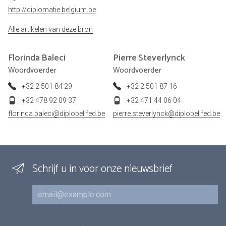
http://diplomatie.belgium.be
Alle artikelen van deze bron
Florinda
Baleci
Pierre
Steverlynck
Woordvoerder
Woordvoerder
+32 2 501 84 29
+32 2 501 87 16
+32 478 92 09 37
+32 471 44 06 04
florinda.baleci@diplobel.fed.be
pierre.steverlynck@diplobel.fed.be
Schrijf u in voor onze nieuwsbrief
E-mail
Inschrijvingen