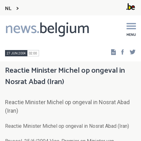
NL
news.
belgium
Main
navigation
MENU
Faceb
Tw
27 JUN 2004
02:00
Reactie Minister Michel op ongeval in
Nosrat Abad (Iran)
Reactie Minister Michel op ongeval in Nosrat Abad
(Iran)
Reactie Minister Michel op ongeval in Nosrat Abad (Iran)