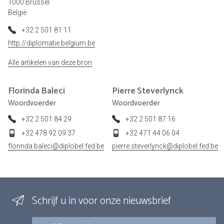
1000 Brussel
België
+32 2 501 81 11
http://diplomatie.belgium.be
Alle artikelen van deze bron
Florinda
Baleci
Pierre
Steverlynck
Woordvoerder
Woordvoerder
+32 2 501 84 29
+32 2 501 87 16
+32 478 92 09 37
+32 471 44 06 04
florinda.baleci@diplobel.fed.be
pierre.steverlynck@diplobel.fed.be
Schrijf u in voor onze nieuwsbrief
E-mail