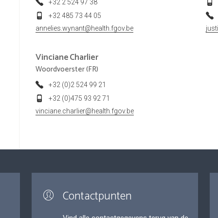
+32 2 524 97 38
+32 485 73 44 05
annelies.wynant@health.fgov.be
jus
Vinciane
Charlier
Woordvoerster (FR)
+32 (0)2 524 99 21
+32 (0)475 93 92 71
vinciane.charlier@health.fgov.be
Contactpunten