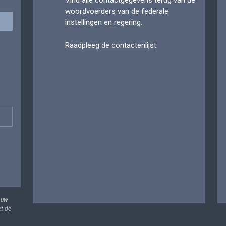
Vind alle contactgegevens terug van de
woordvoerders van de federale
instellingen en regering.
Raadpleeg de contactenlijst
 uw
et de