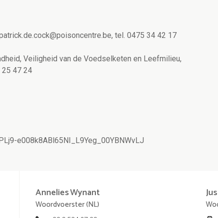
patrick.de.cock@poisoncentre.be, tel. 0475 34 42 17
eid, Veiligheid van de Voedselketen en Leefmilieu,
 25 47 24
ist=PLj9-e008k8ABl65NI_L9Yeg_00YBNWvLJ
Annelies
Wynant
Jus
Woordvoerster (NL)
Woo