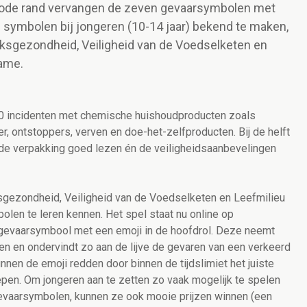
 rode rand vervangen de zeven gevaarsymbolen met
symbolen bij jongeren (10-14 jaar) bekend te maken,
lksgezondheid, Veiligheid van de Voedselketen en
game.
000 incidenten met chemische huishoudproducten zoals
 ontstoppers, verven en doe-het-zelfproducten. Bij de helft
p de verpakking goed lezen én de veiligheidsaanbevelingen
sgezondheid, Veiligheid van de Voedselketen en Leefmilieu
en te leren kennen. Het spel staat nu online op
k gevaarsymbool met een emoji in de hoofdrol. Deze neemt
en en ondervindt zo aan de lijve de gevaren van een verkeerd
nen de emoji redden door binnen de tijdslimiet het juiste
pen. Om jongeren aan te zetten zo vaak mogelijk te spelen
evaarsymbolen, kunnen ze ook mooie prijzen winnen (een