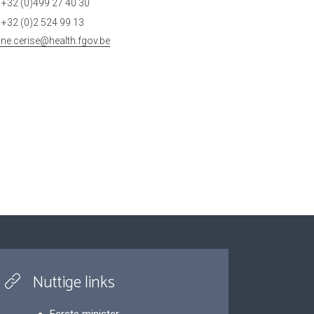
+32 (0)499 27 40 30
+32 (0)2 524 99 13
tine.cerise@health.fgov.be
Nuttige links