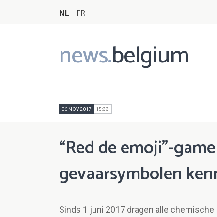
NL
FR
news.
belgium
Main
navigation
06 NOV 2017
15:33
“Red de emoji”-game 
gevaarsymbolen ken
Sinds 1 juni 2017 dragen alle chemisch