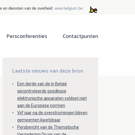
ie en diensten van de overheid:
www.belgium.be
Persconferenties
Contactpunten
ok
tter
Laatste nieuws van deze bron
Een derde van de in België
gecontroleerde goedkope
elektronische apparaten voldoet niet
aan de Europese normen
Vijf jaar na de overstromingen blijven
gemeenten kwetsbaar
Persbericht van de Thematische
Vergadering Drugs van de