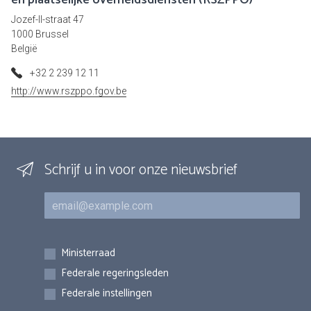
en plaatselijke overheidsdiensten (RSZPPO)
Jozef-II-straat 47
1000 Brussel
België
+32 2 239 12 11
http://www.rszppo.fgov.be
Schrijf u in voor onze nieuwsbrief
E-mail
Inschrijvingen
Ministerraad
Federale regeringsleden
Federale instellingen