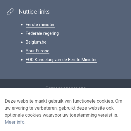
Nuttige links
Eerste minister
Federale regering
Belgium.be
Your Europe
FOD Kanselarij van de Eerste Minister
Footer
Persoonsgegevens
Voorwaarden voor het hergebruik
Deze website maakt gebruik van functionele cookies. Om
uw ervaring te verbeteren, gebruikt deze website ook
Contacteer ons
optionele cookies waarvoor uw toestemming vereist is.
Toegankelijkheid
Meer info
.