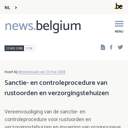
NL
news.
belgium
Main
navigation
MENU
Faceb
Tw
23 MEI 2008
12:04
Hoort bij
Ministerraad van 23 mei 2008
Sanctie- en controleprocedure van
rustoorden en verzorgingstehuizen
Vereenvoudiging van de sanctie- en
controleprocedure voor rustoorden en
verzorgingstehuizen en invoering van progressieve