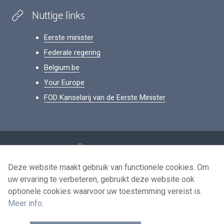
Nuttige links
Eerste minister
Federale regering
Belgium.be
Your Europe
FOD Kanselarij van de Eerste Minister
Footer
Persoonsgegevens
Voorwaarden voor het hergebruik
Deze website maakt gebruik van functionele cookies. Om
uw ervaring te verbeteren, gebruikt deze website ook
Contacteer ons
optionele cookies waarvoor uw toestemming vereist is.
Toegankelijkheid
Meer info
.