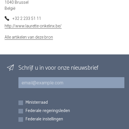
1040 Brussel
België
+32 2 233 51 11
http://www.laurette-onkelinx.be/
Alle artikelen van deze bron
Schrijf u in voor onze nieuwsbrief
E-mail
Inschrijvingen
Ministerraad
Federale regeringsleden
Federale instellingen