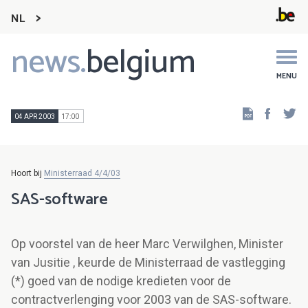
NL
news.
belgium
Main
navigation
MENU
Faceb
Tw
04 APR 2003
17:00
Hoort bij
Ministerraad 4/4/03
SAS-software
Op voorstel van de heer Marc Verwilghen, Minister
van Jusitie , keurde de Ministerraad de vastlegging
(*) goed van de nodige kredieten voor de
contractverlenging voor 2003 van de SAS-software.