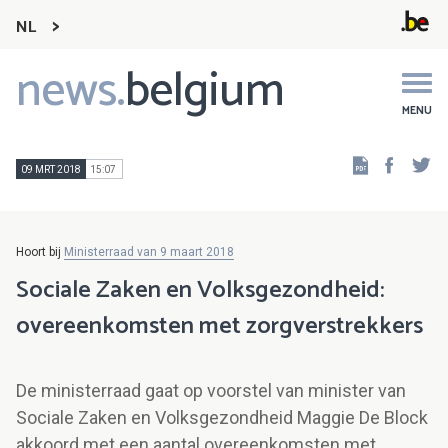
NL
news.
belgium
Main
navigation
MENU
Faceb
Tw
09 MRT 2018
15:07
Hoort bij
Ministerraad van 9 maart 2018
Sociale Zaken en Volksgezondheid:
overeenkomsten met zorgverstrekkers
De ministerraad gaat op voorstel van minister van
Sociale Zaken en Volksgezondheid Maggie De Block
akkoord met een aantal overeenkomsten met