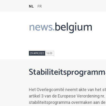
NL
FR
news.
belgium
Main
navigation
29 APR 2022
16:03
Stabiliteitsprogram
Het Overlegcomité neemt akte van het s
artikel 3 van de Europese Verordening nr. 
stabiliteitsprogramma overmaken aan de