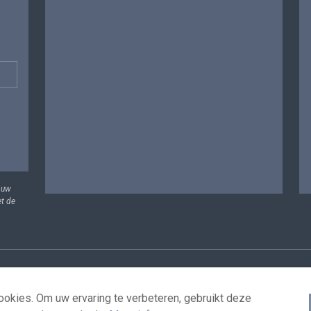
 uw
et de
vens
Voorwaarden voor het hergebruik
Contacteer ons
T
okies. Om uw ervaring te verbeteren, gebruikt deze