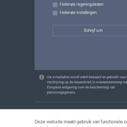
Federale regeringsleden
Federale instellingen
Uw e-mailadres wordt enkel bewaard en gebruikt voor
inschrijving op de nieuwsbrief, in overeenstemming m
Europese wetgeving over de bescherming van
persoonsgegevens.
Footer
Persoonsgege
Deze website maakt gebruik van functionele co