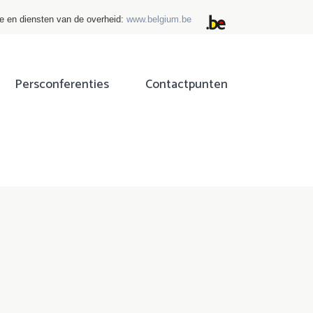
ie en diensten van de overheid:
www.belgium.be
Persconferenties
Contactpunten
ok
tter