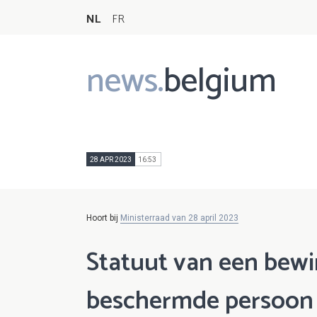
NL
FR
news.
belgium
Main
navigation
28 APR 2023
16:53
Hoort bij
Ministerraad van 28 april 2023
Statuut van een bew
beschermde persoon