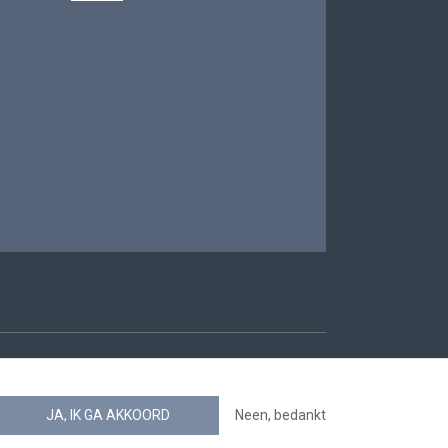
oegankelijkheid
JA, IK GA AKKOORD
Neen, bedankt
news.belgium RSS feed