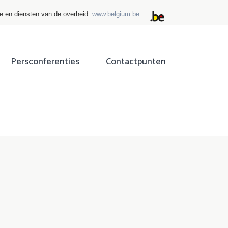
ie en diensten van de overheid:
www.belgium.be
Persconferenties
Contactpunten
ok
tter