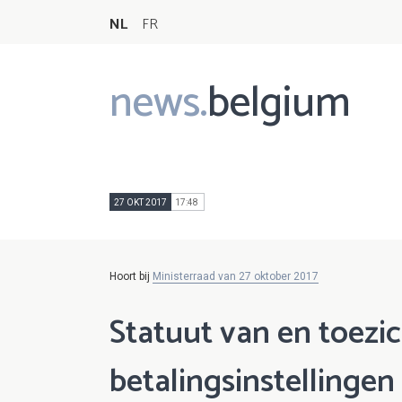
NL
FR
news.
belgium
Main
navigation
27 OKT 2017
17:48
Hoort bij
Ministerraad van 27 oktober 2017
Statuut van en toezi
betalingsinstellingen