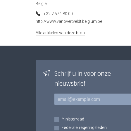
België
+32 2 574 80 00
http://www.vanovertveldt.belgium.be
Alle artikelen van deze bron
Schrijf u in voor onze
nieuwsbrief
E-mail
Inschrijvingen
Ministerraad
Federale regeringsleden