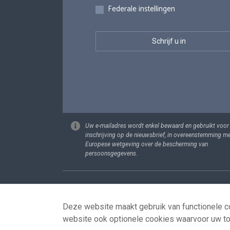
Federale instellingen
Uw e-mailadres wordt enkel bewaard en gebruikt voor
inschrijving op de nieuwsbrief, in overeenstemming m
Europese wetgeving over de bescherming van
persoonsgegevens.
Footer
Persoonsgege
Deze website maakt gebruik van functionele co
website ook optionele cookies waarvoor uw t
© 2026 - news.belgium.be