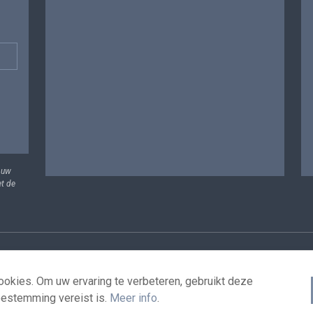
 uw
et de
vens
Voorwaarden voor het hergebruik
Contacteer ons
T
okies. Om uw ervaring te verbeteren, gebruikt deze
oestemming vereist is.
Meer info
.