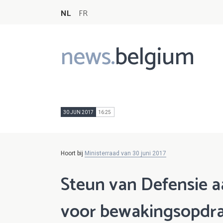
NL
FR
news.
belgium
Main
navigation
30 JUN 2017
16:25
Hoort bij
Ministerraad van 30 juni 2017
Steun van Defensie a
voor bewakingsopdr