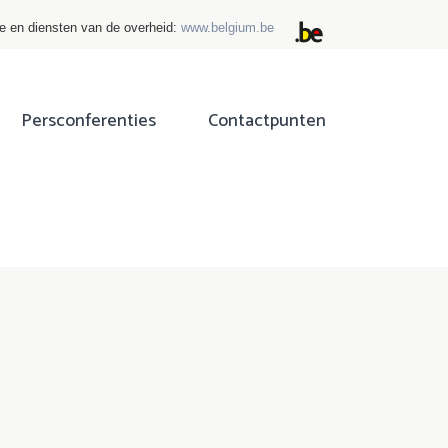
ie en diensten van de overheid:
www.belgium.be
Persconferenties
Contactpunten
ok
tter