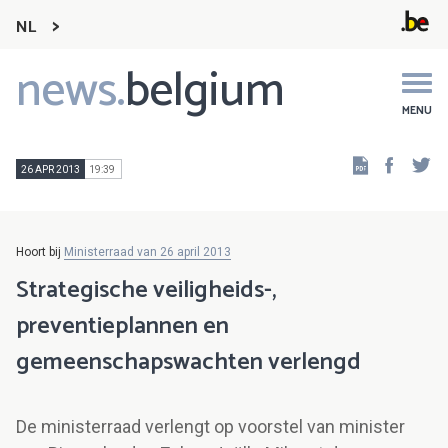
NL
news.
belgium
Main
navigation
MENU
Faceb
Tw
26 APR 2013
19:39
Hoort bij
Ministerraad van 26 april 2013
Strategische veiligheids-,
preventieplannen en
gemeenschapswachten verlengd
De ministerraad verlengt op voorstel van minister