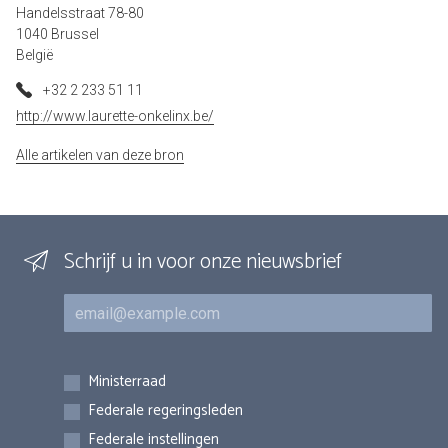
Handelsstraat 78-80
1040 Brussel
België
+32 2 233 51 11
http://www.laurette-onkelinx.be/
Alle artikelen van deze bron
Schrijf u in voor onze nieuwsbrief
E-mail
Inschrijvingen
Ministerraad
Federale regeringsleden
Federale instellingen