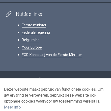
Nuttige links
Eerste minister
Federale regering
Belgium.be
Your Europe
FOD Kanselarij van de Eerste Minister
Footer
Persoonsgegevens
Voorwaarden voor het hergebruik
Deze website maakt gebruik van functionele cookies. Om
uw ervaring te verbeteren, gebruikt deze website ook
Contacteer ons
optionele cookies waarvoor uw toestemming vereist is.
Toegankelijkheid
Meer info
.