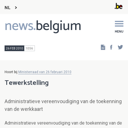
NL
news.
belgium
Main
navigation
MENU
Faceb
Tw
26 FEB 2010
10:56
Hoort bij
Ministerraad van 26 februari 2010
Tewerkstelling
Administratieve vereenvoudiging van de toekenning
van de werkkaart
Administratieve vereenvoudiging van de toekenning van de