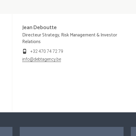
Jean
Deboutte
Directeur Strategy, Risk Management & Investor
Relations
+32 470 74 72 79
info@debtagency.be