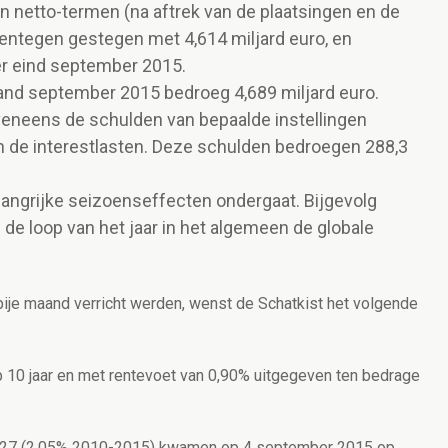
 In netto-termen (na aftrek van de plaatsingen en de
arentegen gestegen met 4,614 miljard euro, en
er eind september 2015.
aand september 2015 bedroeg 4,689 miljard euro.
veneens de schulden van bepaalde instellingen
n de interestlasten. Deze schulden bedroegen 288,3
langrijke seizoenseffecten ondergaat. Bijgevolg
 de loop van het jaar in het algemeen de globale
bije maand verricht werden, wenst de Schatkist het volgende
10 jaar en met rentevoet van 0,90% uitgegeven ten bedrage
227 (2,05% 2010-2015) kwamen op 4 september 2015 op