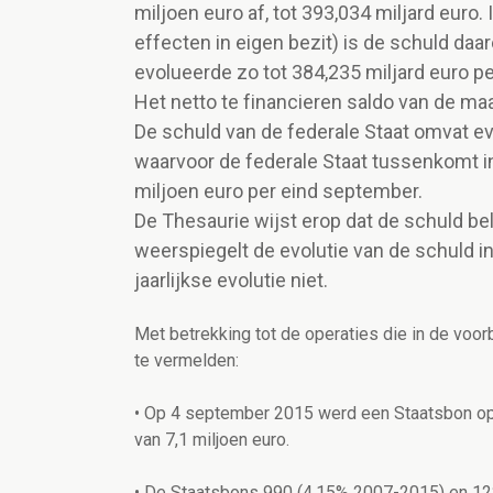
miljoen euro af, tot 393,034 miljard euro.
effecten in eigen bezit) is de schuld da
evolueerde zo tot 384,235 miljard euro p
Het netto te financieren saldo van de m
De schuld van de federale Staat omvat e
waarvoor de federale Staat tussenkomt i
miljoen euro per eind september.
De Thesaurie wijst erop dat de schuld be
weerspiegelt de evolutie van de schuld in
jaarlijkse evolutie niet.
Met betrekking tot de operaties die in de voor
te vermelden:
• Op 4 september 2015 werd een Staatsbon op 
van 7,1 miljoen euro.
• De Staatsbons 990 (4,15% 2007-2015) en 1