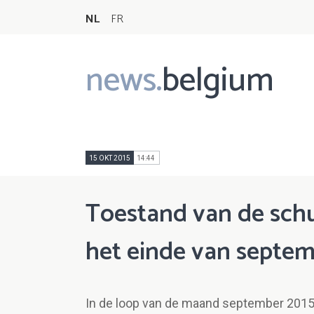
NL
FR
news.
belgium
Main
navigation
15 OKT 2015
14:44
Toestand van de schu
het einde van septe
In de loop van de maand september 2015 