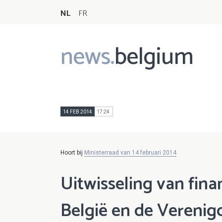
NL
FR
news.
belgium
Main
navigation
14 FEB 2014
17:24
Hoort bij
Ministerraad van 14 februari 2014
Uitwisseling van fina
België en de Verenig