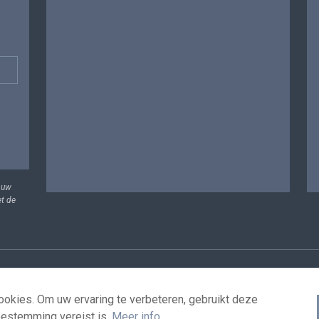
 uw
et de
vens
Voorwaarden voor het hergebruik
Contacteer ons
T
okies. Om uw ervaring te verbeteren, gebruikt deze
oestemming vereist is.
Meer info
.