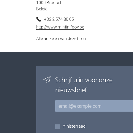
1000 Brussel
België
+32 2 574 80 05
http://www.minfin.fgov.be
Alle artikelen van deze bron
Schrijf u in voor onze
nieuwsbrief
E-mail
Inschrijvingen
Ministerraad