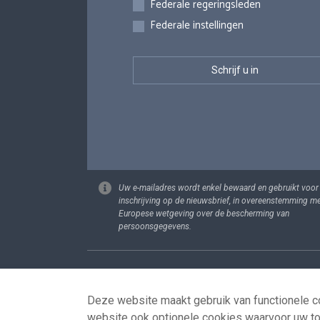
Federale regeringsleden
Federale instellingen
Uw e-mailadres wordt enkel bewaard en gebruikt voor
inschrijving op de nieuwsbrief, in overeenstemming m
Europese wetgeving over de bescherming van
persoonsgegevens.
Footer
Persoonsgege
Deze website maakt gebruik van functionele co
website ook optionele cookies waarvoor uw t