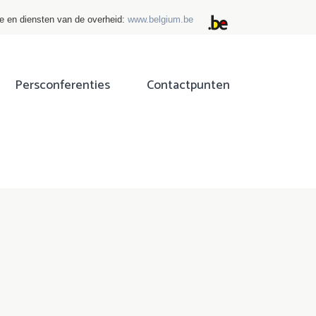
ie en diensten van de overheid:
www.belgium.be
Persconferenties
Contactpunten
ok
tter