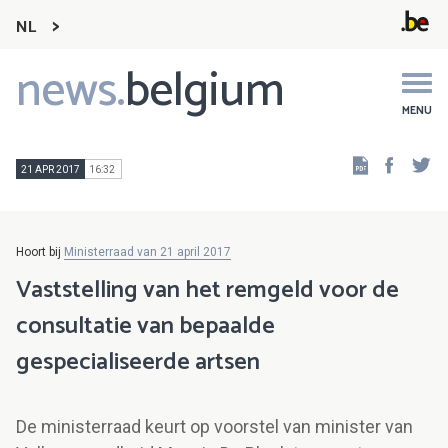
NL
news.
belgium
Main
navigation
MENU
Faceb
Tw
21 APR 2017
16:32
Hoort bij
Ministerraad van 21 april 2017
Vaststelling van het remgeld voor de
consultatie van bepaalde
gespecialiseerde artsen
De ministerraad keurt op voorstel van minister van