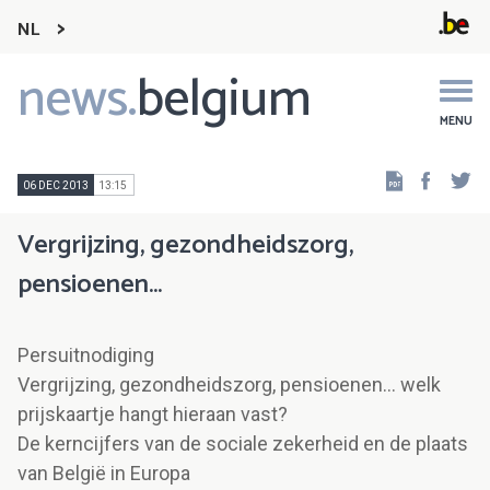
NL
news.
belgium
Main
navigation
MENU
Faceb
Tw
06 DEC 2013
13:15
Vergrijzing, gezondheidszorg,
pensioenen…
Persuitnodiging
Vergrijzing, gezondheidszorg, pensioenen… welk
prijskaartje hangt hieraan vast?
De kerncijfers van de sociale zekerheid en de plaats
van België in Europa