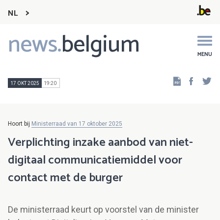
NL
news.
belgium
Main
navigation
MENU
Faceb
Tw
17 OKT 2025
19:20
Hoort bij
Ministerraad van 17 oktober 2025
Verplichting inzake aanbod van niet-
digitaal communicatiemiddel voor
contact met de burger
De ministerraad keurt op voorstel van de minister