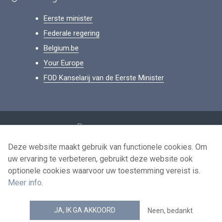
Eerste minister
Federale regering
Belgium.be
Your Europe
FOD Kanselarij van de Eerste Minister
Footer
Persoonsgegevens
Voorwaarden voor het hergebruik
Deze website maakt gebruik van functionele cookies. Om
uw ervaring te verbeteren, gebruikt deze website ook
Contacteer ons
optionele cookies waarvoor uw toestemming vereist is.
Toegankelijkheid
Meer info
.
news.belgium RSS feed
JA, IK GA AKKOORD
Neen, bedankt