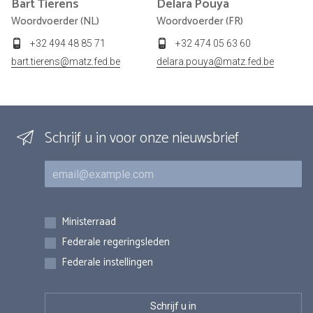
Bart
Tierens
Delara
Pouya
Woordvoerder (NL)
Woordvoerder (FR)
+32 494 48 85 71
+32 474 05 63 60
bart.tierens@matz.fed.be
delara.pouya@matz.fed.be
Schrijf u in voor onze nieuwsbrief
E-mail
Inschrijvingen
Ministerraad
Federale regeringsleden
Federale instellingen