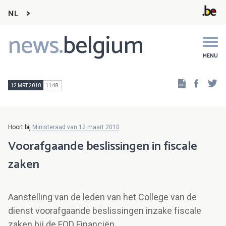
NL
news.
belgium
Main
navigation
MENU
Faceb
Tw
12 MRT 2010
11:48
Hoort bij
Ministeraad van 12 maart 2010
Voorafgaande beslissingen in fiscale
zaken
Aanstelling van de leden van het College van de
dienst voorafgaande beslissingen inzake fiscale
zaken bij de FOD Financiën