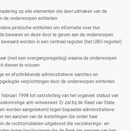
adering op alle elementen die deel uitmaken van de
 de onderworpen entiteiten
dere juridische entiteiten om informatie over hun
en de bewaren en deze door te geven aan de onderworpen
 bewaard worden in een centraal register (het UBO-register)
 jaar (met een overgangsregeling) waarna de onderworpen
it dienen te wissen
ge en afschrikkende administratieve sancties en
opgelegde verplichtingen door de onderworpen entiteiten
ebruari 1998 tot vaststelling van het organiek statuut van
toekomstige anti-witwaswet. Er zal bij de Raad van State
en worden aangetekend tegen bepaalde administratieve
 ten aanzien van de instellingen die onder haar
n de rechtsmiddelen uitgebreid die verzekerings- en
en tegen beslissingen die de Bank ten aanzien van hen