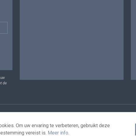
 uw
et de
vens
Voorwaarden voor het hergebruik
Contacteer ons
T
okies. Om uw ervaring te verbeteren, gebruikt deze
oestemming vereist is.
Meer info
.