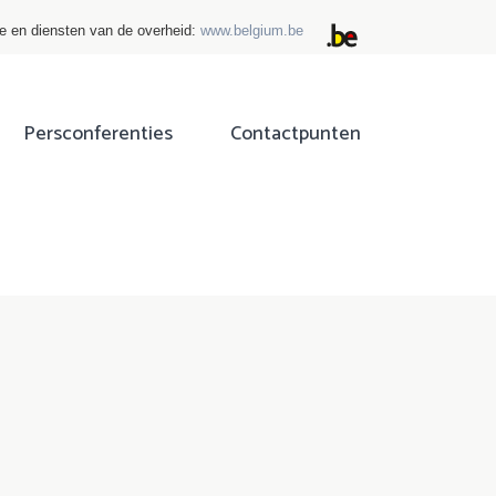
ie en diensten van de overheid:
www.belgium.be
Persconferenties
Contactpunten
ok
tter