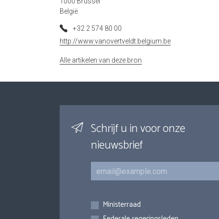
1000 Brussel
België
+32 2 574 80 00
http://www.vanovertveldt.belgium.be
Alle artikelen van deze bron
Schrijf u in voor onze
nieuwsbrief
E-mail
Inschrijvingen
Ministerraad
Federale regeringsleden