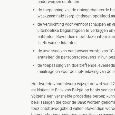
onderworpen entiteiten
de toepassing van de risicogebaseerde ben
waakzaamheidsverplichtingen opgelegd aan
de verplichting voor vennootschappen en an
uiteindelijke begunstigden te verkrijgen 
entiteiten. Bovendien moet deze informatie
in elk van de lidstaten
de invoering van een bewaartermijn van 10
entiteiten de persoonsgegevens in hun bez
de toepassing van doeltreffende, evenredi
maatregelen voor de niet-naleving van de 
Het tweede voorontwerp wijzigt de wet van 22 f
de Nationale Bank van België op basis van de 
volgens een versnelde procedure beroep kunn
beslissingen die door de Bank worden genomen
toezichtsbevoegdheid vallen. Bovendien worde
herverzekeringsondernemingen kunnen aanwend