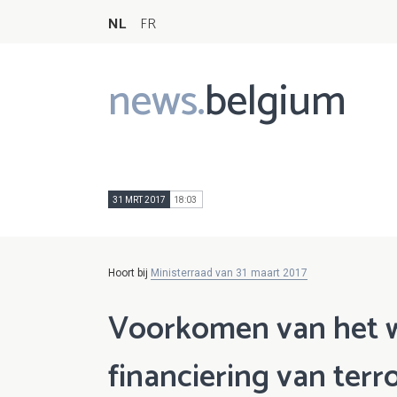
NL
FR
news.
belgium
Main
navigation
31 MRT 2017
18:03
Hoort bij
Ministerraad van 31 maart 2017
Voorkomen van het w
financiering van terr