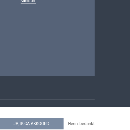
Minister
oegankelijkheid
JA, IK GA AKKOORD
Neen, bedankt