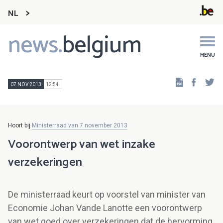
NL
news.
belgium
Main
navigation
MENU
Faceb
Tw
07 NOV 2013
12:54
Hoort bij
Ministerraad van 7 november 2013
Voorontwerp van wet inzake
verzekeringen
De ministerraad keurt op voorstel van minister van
Economie Johan Vande Lanotte een voorontwerp
van wet goed over verzekeringen dat de hervorming