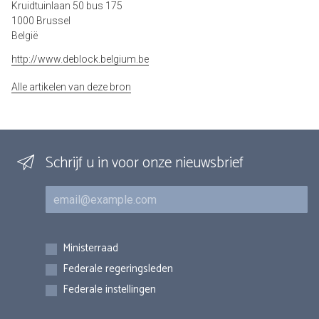
Kruidtuinlaan 50 bus 175
1000 Brussel
België
http://www.deblock.belgium.be
Alle artikelen van deze bron
Schrijf u in voor onze nieuwsbrief
E-mail
Inschrijvingen
Ministerraad
Federale regeringsleden
Federale instellingen