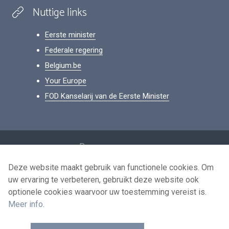
Nuttige links
Eerste minister
Federale regering
Belgium.be
Your Europe
FOD Kanselarij van de Eerste Minister
Footer
Persoonsgegevens
Voorwaarden voor het hergebruik
Deze website maakt gebruik van functionele cookies. Om
uw ervaring te verbeteren, gebruikt deze website ook
Contacteer ons
optionele cookies waarvoor uw toestemming vereist is.
Toegankelijkheid
Meer info
.