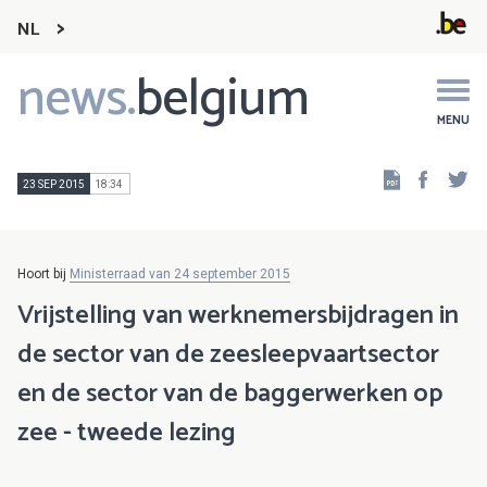
NL
news.
belgium
Main
navigation
MENU
Faceb
Tw
23 SEP 2015
18:34
Hoort bij
Ministerraad van 24 september 2015
Vrijstelling van werknemersbijdragen in
de sector van de zeesleepvaartsector
en de sector van de baggerwerken op
zee - tweede lezing