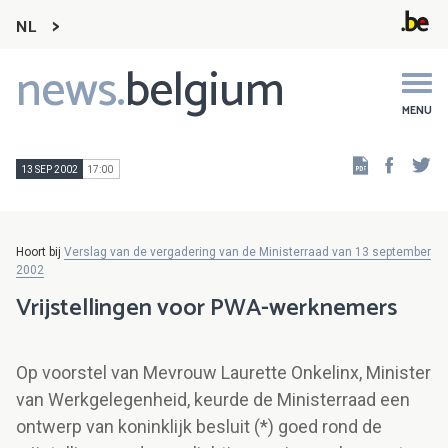
NL
news.
belgium
Main
navigation
MENU
Faceb
Tw
13 SEP 2002
17:00
Hoort bij
Verslag van de vergadering van de Ministerraad van 13 september
2002
Vrijstellingen voor PWA-werknemers
Op voorstel van Mevrouw Laurette Onkelinx, Minister
van Werkgelegenheid, keurde de Ministerraad een
ontwerp van koninklijk besluit (*) goed rond de