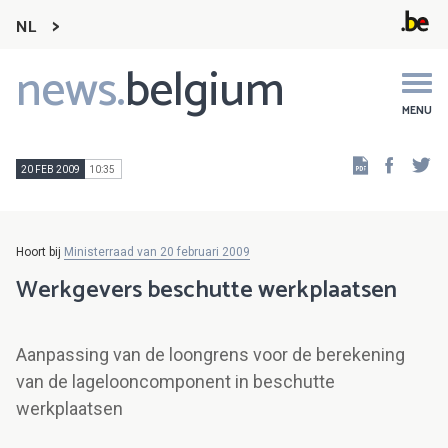
NL
news.
belgium
Main
navigation
MENU
Faceb
Tw
20 FEB 2009
10:35
Hoort bij
Ministerraad van 20 februari 2009
Werkgevers beschutte werkplaatsen
Aanpassing van de loongrens voor de berekening
van de lagelooncomponent in beschutte
werkplaatsen