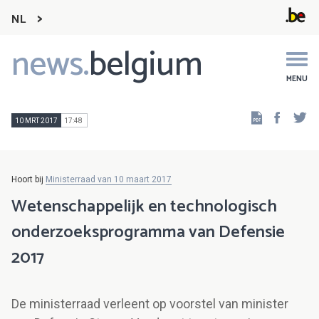
NL
news.
belgium
Main
navigation
MENU
Faceb
Tw
10 MRT 2017
17:48
Hoort bij
Ministerraad van 10 maart 2017
Wetenschappelijk en technologisch
onderzoeksprogramma van Defensie
2017
De ministerraad verleent op voorstel van minister