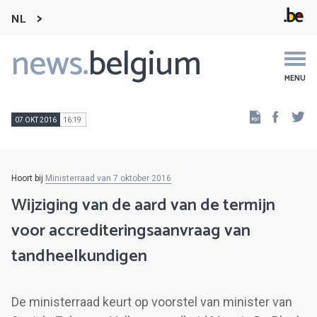
NL
news.
belgium
Main
navigation
MENU
Faceb
Tw
07 OKT 2016
16:19
Hoort bij
Ministerraad van 7 oktober 2016
Wijziging van de aard van de termijn
voor accrediteringsaanvraag van
tandheelkundigen
De ministerraad keurt op voorstel van minister van