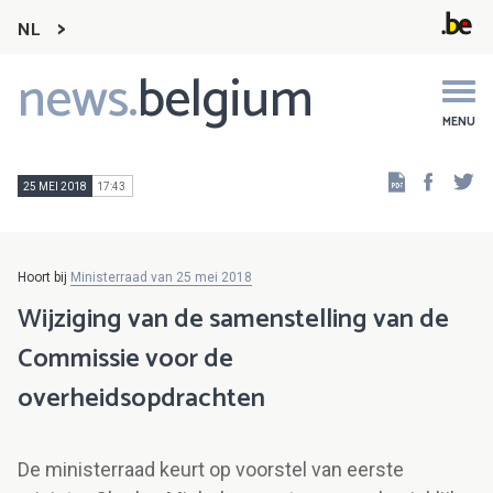
NL
news.
belgium
Main
navigation
MENU
Faceb
Tw
25 MEI 2018
17:43
Hoort bij
Ministerraad van 25 mei 2018
Wijziging van de samenstelling van de
Commissie voor de
overheidsopdrachten
De ministerraad keurt op voorstel van eerste