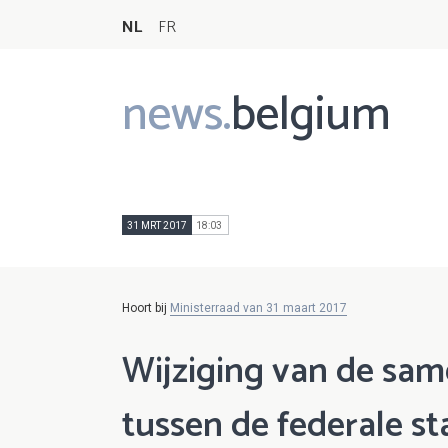
NL
FR
news.
belgium
Main
navigation
31 MRT 2017
18:03
Hoort bij
Ministerraad van 31 maart 2017
Wijziging van de sa
tussen de federale s