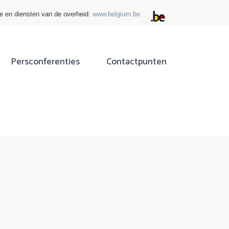
ie en diensten van de overheid:
www.belgium.be
Persconferenties
Contactpunten
ok
tter