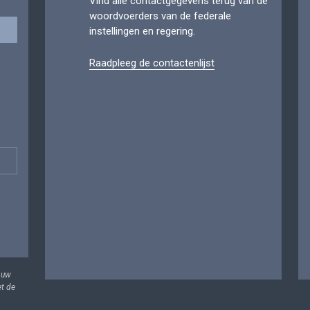
Vind alle contactgegevens terug van de
woordvoerders van de federale
instellingen en regering.
Raadpleeg de contactenlijst
 uw
et de