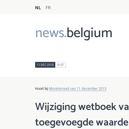
NL
FR
news.
belgium
Main
navigation
11 DEC 2015
15:07
Hoort bij
Ministerraad van 11 december 2015
Wijziging wetboek va
toegevoegde waarde i