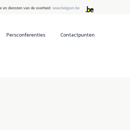
ie en diensten van de overheid:
www.belgium.be
Persconferenties
Contactpunten
ok
tter