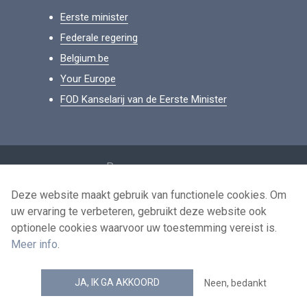
Eerste minister
Federale regering
Belgium.be
Your Europe
FOD Kanselarij van de Eerste Minister
Footer
Persoonsgegevens
Voorwaarden voor het hergebruik
Deze website maakt gebruik van functionele cookies. Om
uw ervaring te verbeteren, gebruikt deze website ook
Contacteer ons
optionele cookies waarvoor uw toestemming vereist is.
Toegankelijkheid
Meer info
.
news.belgium RSS feed
JA, IK GA AKKOORD
Neen, bedankt
© 2026 - news.belgium.be