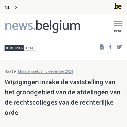
NL
news.
belgium
Main
navigation
MENU
Faceb
Tw
06 DEC 2024
17:13
Hoort bij
Ministerraad van 6 december 2024
Wijzigingen inzake de vaststelling van
het grondgebied van de afdelingen van
de rechtscolleges van de rechterlijke
orde