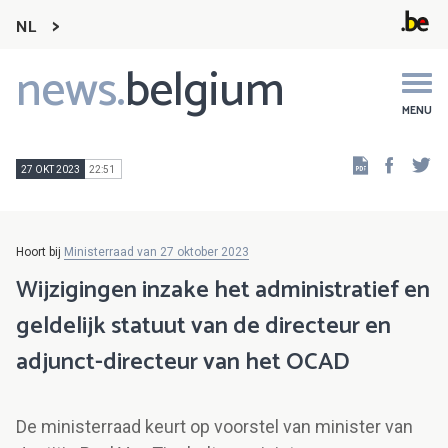
NL
news.
belgium
Main
navigation
MENU
Faceb
Tw
27 OKT 2023
22:51
Hoort bij
Ministerraad van 27 oktober 2023
Wijzigingen inzake het administratief en
geldelijk statuut van de directeur en
adjunct-directeur van het OCAD
De ministerraad keurt op voorstel van minister van