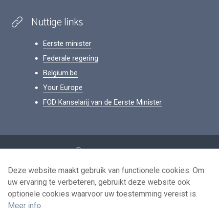
Nuttige links
Eerste minister
Federale regering
Belgium.be
Your Europe
FOD Kanselarij van de Eerste Minister
Footer
Persoonsgegevens
Voorwaarden voor het hergebruik
Deze website maakt gebruik van functionele cookies. Om
uw ervaring te verbeteren, gebruikt deze website ook
Contacteer ons
optionele cookies waarvoor uw toestemming vereist is.
Toegankelijkheid
Meer info
.