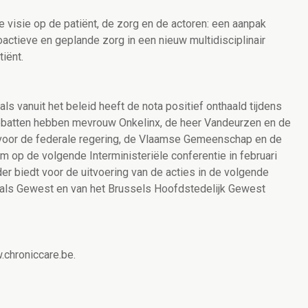
e visie op de patiënt, de zorg en de actoren: een aanpak
oactieve en geplande zorg in een nieuw multidisciplinair
tiënt.
ls vanuit het beleid heeft de nota positief onthaald tijdens
debatten hebben mevrouw Onkelinx, de heer Vandeurzen en de
 voor de federale regering, de Vlaamse Gemeenschap en de
op de volgende Interministeriële conferentie in februari
r biedt voor de uitvoering van de acties in de volgende
aals Gewest en van het Brussels Hoofdstedelijk Gewest
.chroniccare.be.