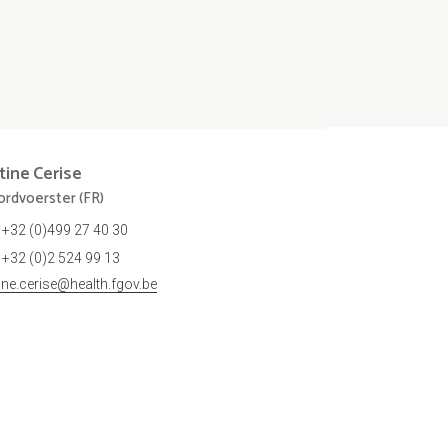
tine
Cerise
rdvoerster (FR)
+32 (0)499 27 40 30
+32 (0)2 524 99 13
tine.cerise@health.fgov.be