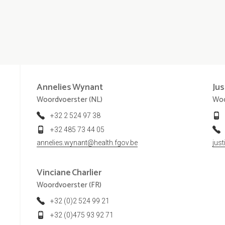
Annelies
Wynant
Jus
Woordvoerster (NL)
Woo
+32 2 524 97 38
+32 485 73 44 05
annelies.wynant@health.fgov.be
jus
Vinciane
Charlier
Woordvoerster (FR)
+32 (0)2 524 99 21
+32 (0)475 93 92 71