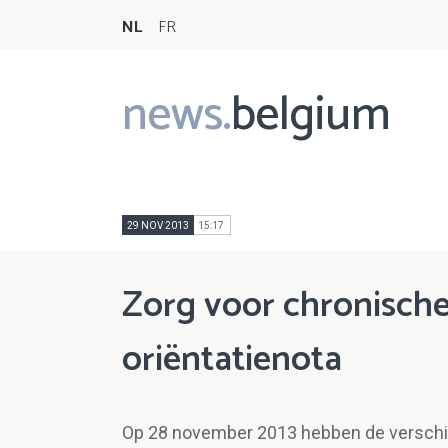
NL
FR
news.
belgium
Main
navigation
29 NOV 2013
15:17
Zorg voor chronische
oriëntatienota
Op 28 november 2013 hebben de verschil