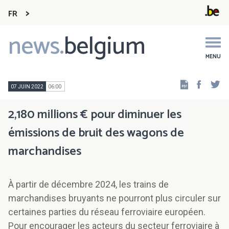
FR
news.
belgium
Main
navigation
MENU
Faceb
Tw
07 JUIN 2022
06:00
2,180 millions € pour diminuer les
émissions de bruit des wagons de
marchandises
À partir de décembre 2024, les trains de
marchandises bruyants ne pourront plus circuler sur
certaines parties du réseau ferroviaire européen.
Pour encourager les acteurs du secteur ferroviaire à