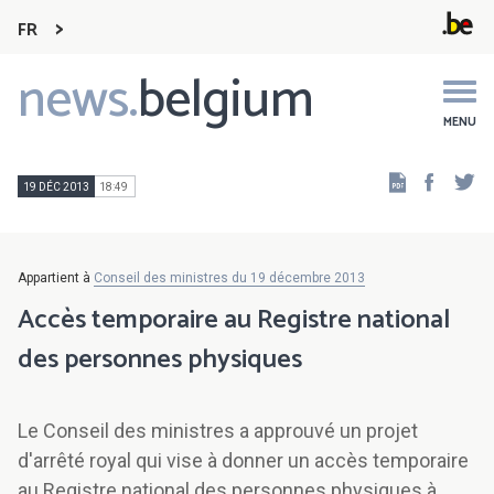
FR
news.
belgium
Main
navigation
MENU
Faceb
Tw
19 DÉC 2013
18:49
Appartient à
Conseil des ministres du 19 décembre 2013
Accès temporaire au Registre national
des personnes physiques
Le Conseil des ministres a approuvé un projet
d'arrêté royal qui vise à donner un accès temporaire
au Registre national des personnes physiques à