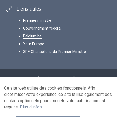
Liens utiles
Premier ministre
Gouvernement fédéral
Belgium.be
Your Europe
SPF Chancellerie du Premier Ministre
Footer
Données personnelles
Conditions de réutilisation
Ce site web utilise des cookies fonctionnels. Afin
d'optimiser votre expérience, ce site utilise également des
Contactez-nous
cookies optionnels pour lesquels votre autorisation est
Accessibilité
requise.
Plus d'infos
.