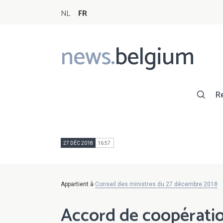
NL
FR
news.
belgium
Main
navigation
R
27 DÉC 2018
16:57
Appartient à
Conseil des ministres du 27 décembre 2018
Accord de coopération