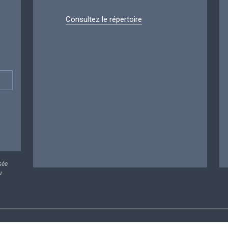
Consultez le répertoire
sée
u