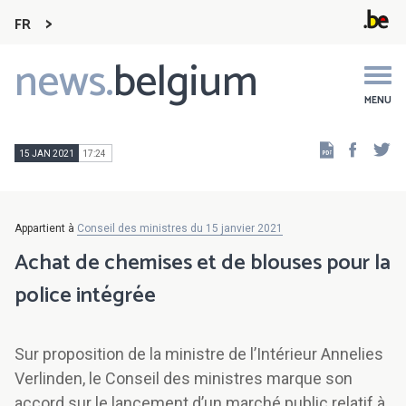
FR
news.
belgium
Main
navigation
MENU
Faceb
Tw
15 JAN 2021
17:24
Appartient à
Conseil des ministres du 15 janvier 2021
Achat de chemises et de blouses pour la
police intégrée
Sur proposition de la ministre de l’Intérieur Annelies
Verlinden, le Conseil des ministres marque son
accord sur le lancement d’un marché public relatif à