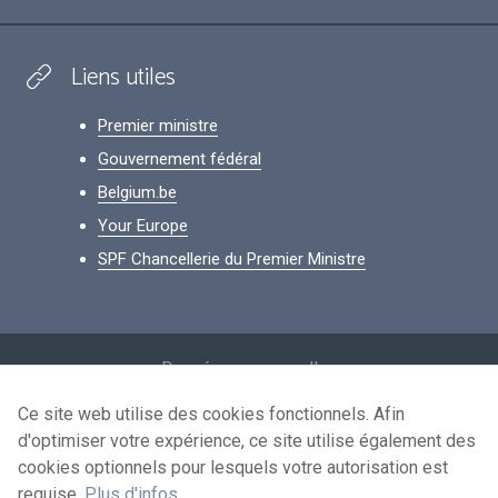
Liens utiles
Premier ministre
Gouvernement fédéral
Belgium.be
Your Europe
SPF Chancellerie du Premier Ministre
Footer
Données personnelles
Conditions de réutilisation
Ce site web utilise des cookies fonctionnels. Afin
d'optimiser votre expérience, ce site utilise également des
Contactez-nous
cookies optionnels pour lesquels votre autorisation est
Accessibilité
requise.
Plus d'infos
.