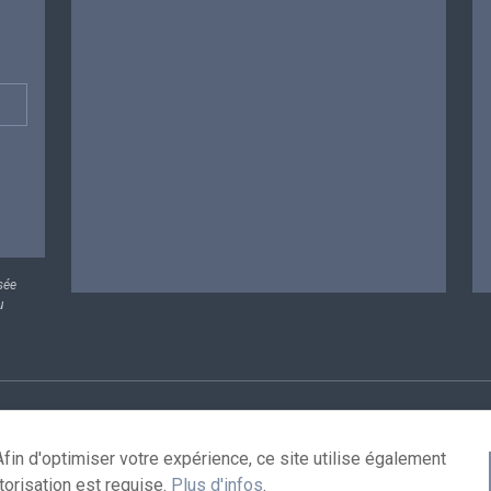
sée
u
rsonnelles
Conditions de réutilisation
Contactez-nous
A
fin d'optimiser votre expérience, ce site utilise également
torisation est requise.
Plus d'infos
.