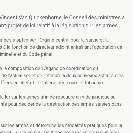
 Vincent Van Quickenborne, le Conseil des ministres a
t-projet de loi relatif à la législation sur les armes.
nées à optimiser l’Organe central pour la saisie et la
à la fonction de directeur adjoint entraînant l’adaptation de
iminelle et du Code pénal.
e la composition de l’Organe de coordination du
 de l’actualiser et de l’étendre à deux nouveaux acteurs clés
fiers en chef et le Collège des cours et tribunaux.
 la loi sur les armes afin de résoudre un vide juridique au
ente pour décider de la destruction des armes saisies dans
loi sur les armes et détermine les modalités pratiques pour la
ment. Le gouverneur peut décider dans un délai d’un mois