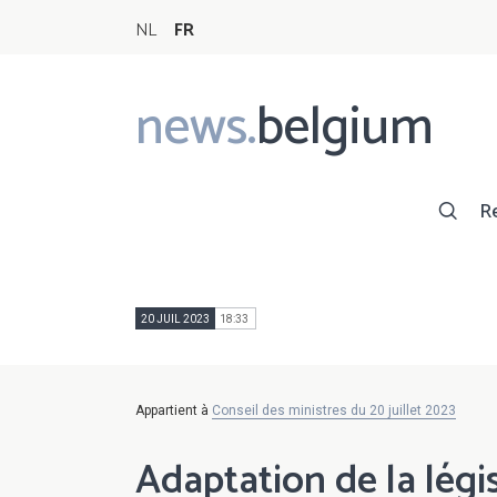
NL
FR
news.
belgium
Main
navigation
R
20 JUIL 2023
18:33
Appartient à
Conseil des ministres du 20 juillet 2023
Adaptation de la légi