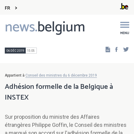
FR
news.
belgium
Main
navigation
MENU
Faceb
Tw
06 DÉC 2019
15:05
Appartient à
Conseil des ministres du 6 décembre 2019
Adhésion formelle de la Belgique à
INSTEX
Sur proposition du ministre des Affaires
étrangères Philippe Goffin, le Conseil des ministres
a marqué son accord sur l'adhésion formelle de la