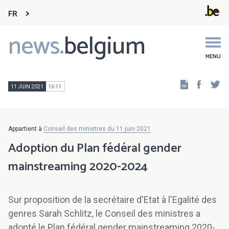
FR
news.
belgium
Main
navigation
MENU
Faceb
Tw
11 JUIN 2021
16:11
Appartient à
Conseil des ministres du 11 juin 2021
Adoption du Plan fédéral gender
mainstreaming 2020-2024
Sur proposition de la secrétaire d'Etat à l'Egalité des
genres Sarah Schlitz, le Conseil des ministres a
adopté le Plan fédéral gender mainstreaming 2020-