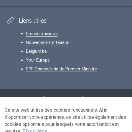
Liens utiles
Premier ministre
Gouvernement fédéral
Belgium.be
Your Europe
SPF Chancellerie du Premier Ministre
Footer
Données personnelles
Conditions de réutilisation
Ce site web utilise des cookies fonctionnels. Afin
d'optimiser votre expérience, ce site utilise également des
Contactez-nous
cookies optionnels pour lesquels votre autorisation est
Accessibilité
requise.
Plus d'infos
.