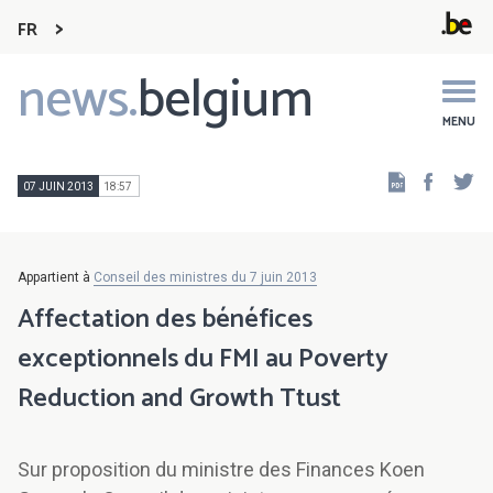
FR
news.
belgium
Main
navigation
MENU
Faceb
Tw
07 JUIN 2013
18:57
Appartient à
Conseil des ministres du 7 juin 2013
Affectation des bénéfices
exceptionnels du FMI au Poverty
Reduction and Growth Ttust
Sur proposition du ministre des Finances Koen