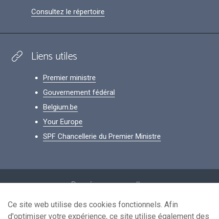
Consultez le répertoire
Liens utiles
Premier ministre
Gouvernement fédéral
Belgium.be
Your Europe
SPF Chancellerie du Premier Ministre
Footer
Données personnelles
Conditions de réutilisation
Ce site web utilise des cookies fonctionnels. Afin
d'optimiser votre expérience, ce site utilise également des