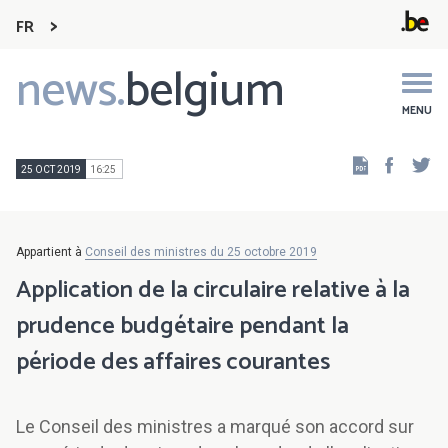
FR
news.
belgium
Main
navigation
MENU
Faceb
Tw
25 OCT 2019
16:25
Appartient à
Conseil des ministres du 25 octobre 2019
Application de la circulaire relative à la
prudence budgétaire pendant la
période des affaires courantes
Le Conseil des ministres a marqué son accord sur