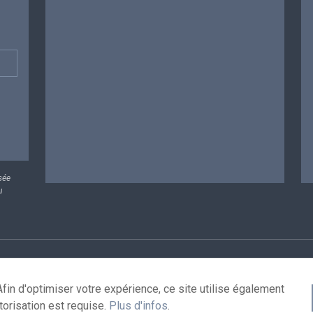
sée
u
rsonnelles
Conditions de réutilisation
Contactez-nous
A
fin d'optimiser votre expérience, ce site utilise également
torisation est requise.
Plus d'infos
.