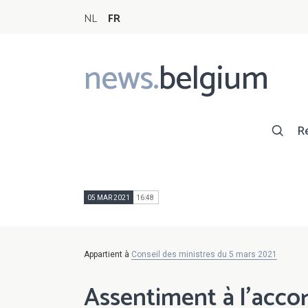
NL
FR
news.
belgium
Main
navigation
R
05 MAR 2021
16:48
Appartient à
Conseil des ministres du 5 mars 2021
Assentiment à l’accor