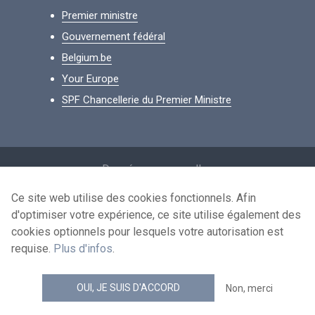
Premier ministre
Gouvernement fédéral
Belgium.be
Your Europe
SPF Chancellerie du Premier Ministre
Footer
Données personnelles
Conditions de réutilisation
Ce site web utilise des cookies fonctionnels. Afin
d'optimiser votre expérience, ce site utilise également des
Contactez-nous
cookies optionnels pour lesquels votre autorisation est
Accessibilité
requise.
Plus d'infos
.
news.belgium flux RSS
OUI, JE SUIS D'ACCORD
Non, merci
© 2026 - news.belgium.be