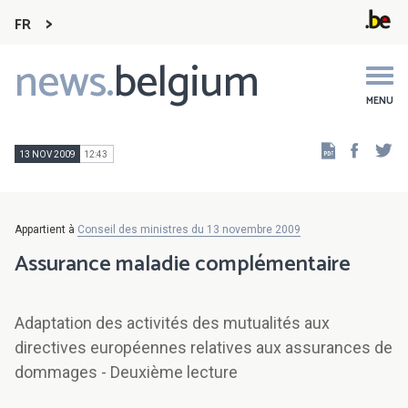
FR
news.
belgium
Main
navigation
MENU
Faceb
Tw
13 NOV 2009
12:43
Appartient à
Conseil des ministres du 13 novembre 2009
Assurance maladie complémentaire
Adaptation des activités des mutualités aux
directives européennes relatives aux assurances de
dommages - Deuxième lecture