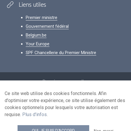
Liens utiles
Premier ministre
Gouvernement fédéral
Belgium.be
Your Europe
SPF Chancellerie du Premier Ministre
Footer
Données personnelles
Conditions de réutilisation
Ce site web utilise des cookies fonctionnels. Afin
d'optimiser votre expérience, ce site utilise également des
Contactez-nous
cookies optionnels pour lesquels votre autorisation est
Accessibilité
requise.
Plus d'infos
.
news.belgium flux RSS
OUI, JE SUIS D'ACCORD
Non, merci