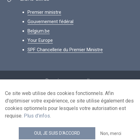
Premier ministre
Gouvernement fédéral
Belgium.be
Your Europe
SPF Chancellerie du Premier Ministre
Footer
Données personnelles
Conditions de réutilisation
Ce site web utilise des cookies fonctionnels. Afin
d'optimiser votre expérience, ce site utilise également des
Contactez-nous
cookies optionnels pour lesquels votre autorisation est
Accessibilité
requise.
Plus d'infos
.
news.belgium flux RSS
OUI, JE SUIS D'ACCORD
Non, merci