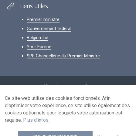
Liens utiles
Premier ministre
Gouvernement fédéral
Belgium.be
Your Europe
SPF Chancellerie du Premier Ministre
Footer
Données personnelles
Conditions de réutilisation
Ce site web utilise des cookies fonctionnels. Afin
d'optimiser votre expérience, ce site utilise également des
Contactez-nous
cookies optionnels pour lesquels votre autorisation est
Accessibilité
requise.
Plus d'infos
.
news.belgium flux RSS