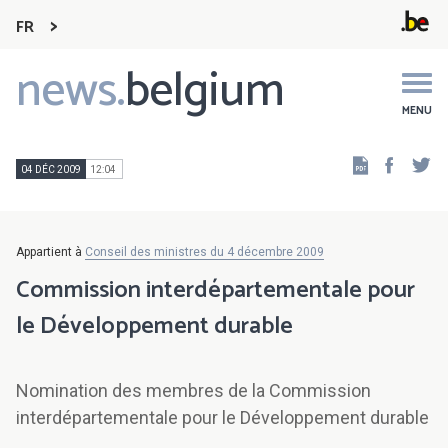
FR
news.
belgium
Main
navigation
MENU
Faceb
Tw
04 DÉC 2009
12:04
Appartient à
Conseil des ministres du 4 décembre 2009
Commission interdépartementale pour
le Développement durable
Nomination des membres de la Commission
interdépartementale pour le Développement durable