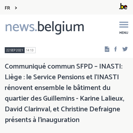
FR
news.
belgium
Main
navigation
MENU
Faceb
Tw
22 SEP 2021
14:13
Communiqué commun SFPD – INASTI:
Liège : le Service Pensions et l’INASTI
rénovent ensemble le bâtiment du
quartier des Guillemins - Karine Lalieux,
David Clarinval, et Christine Defraigne
présents à l’inauguration