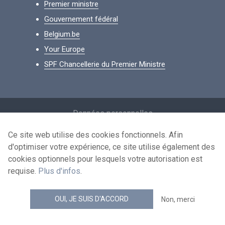
Premier ministre
Gouvernement fédéral
Belgium.be
Your Europe
SPF Chancellerie du Premier Ministre
Footer
Données personnelles
Conditions de réutilisation
Ce site web utilise des cookies fonctionnels. Afin
d'optimiser votre expérience, ce site utilise également des
Contactez-nous
cookies optionnels pour lesquels votre autorisation est
Accessibilité
requise.
Plus d'infos
.
news.belgium flux RSS
OUI, JE SUIS D'ACCORD
Non, merci
© 2026 - news.belgium.be