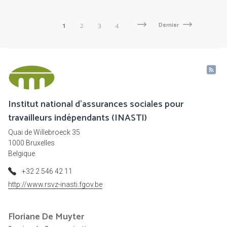
Pagination
Page
1
Page
2
Page
3
Page
4
Page
Next
Dernière
Dernier
suivante
page
courante
Institut national d'assurances sociales pour
travailleurs indépendants (INASTI)
Quai de Willebroeck 35
1000 Bruxelles
Belgique
+32 2 546 42 11
http://www.rsvz-inasti.fgov.be
Floriane
De Muyter